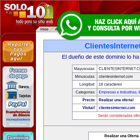
ClientesIntern
El dueño de este dominio lo ha
Mayusculas:
CLIENTESINTERNET.
Minusculas:
clientesinternet.com
Longitud:
16 caracteres
Categorias:
Empresas e Industrias
,
I
Precio:
Realizar una oferta!
Visitar!
clientesinternet.com
Serán consideradas ofer
Realizar una Oferta