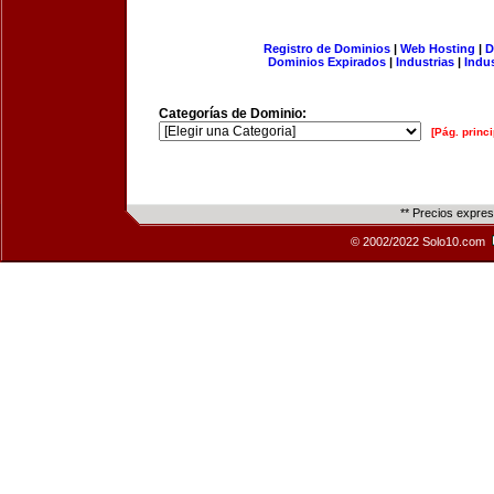
Registro de Dominios
|
Web Hosting
|
D
Dominios Expirados
|
Industrias
|
Indu
Categorías de Dominio:
[Pág. princi
** Precios expre
© 2002/2022 Solo10.com