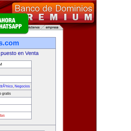
is.com
 puesto en Venta
M
trÃ³nico
,
Negocios
 gratis
tas