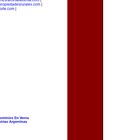
enesraicesalaventa.com
|
propiedadesrurales.com
|
orte.com
|
ominios En Venta
strias Argentinas