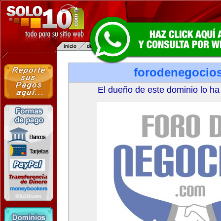
forodenegocio
El dueño de este dominio lo ha