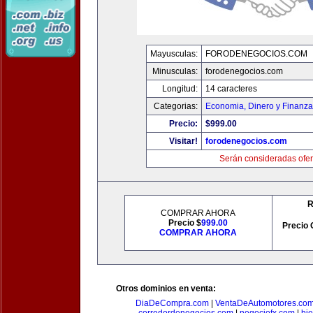
Mayusculas:
FORODENEGOCIOS.COM
Minusculas:
forodenegocios.com
Longitud:
14 caracteres
Categorias:
Economia, Dinero y Finanz
Precio:
$999.00
Visitar!
forodenegocios.com
Serán consideradas ofer
R
COMPRAR AHORA
Precio $
999.00
Precio 
COMPRAR AHORA
Otros dominios en venta:
DiaDeCompra.com
|
VentaDeAutomotores.co