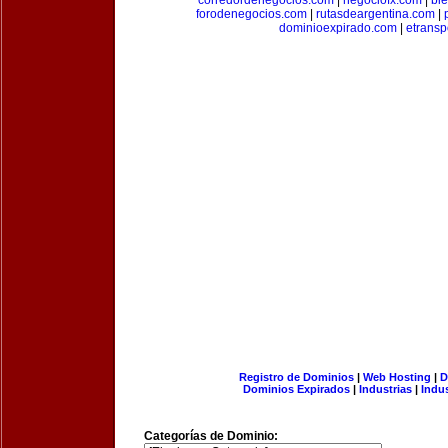
corredordenegocios.com
|
negociofx.com
|
bi
forodenegocios.com
|
rutasdeargentina.com
|
dominioexpirado.com
|
etransp
Registro de Dominios
|
Web Hosting
|
D
Dominios Expirados
|
Industrias
|
Indu
Categorías de Dominio: