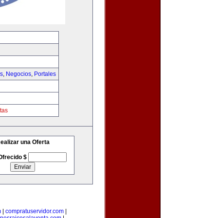
as
,
Negocios
,
Portales
tas
ealizar una Oferta
Ofrecido $
m
|
compratuservidor.com
|