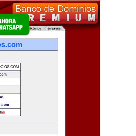
os.com
CIOS.COM
.com
a!
s.com
tas