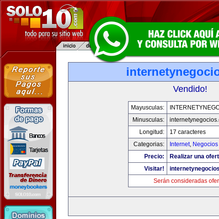
internetynegoci
Vendido!
Mayusculas:
INTERNETYNEGO
Minusculas:
internetynegocios
Longitud:
17 caracteres
Categorias:
Internet
,
Negocios
Precio:
Realizar una ofert
Visitar!
internetynegocio
Serán consideradas ofer