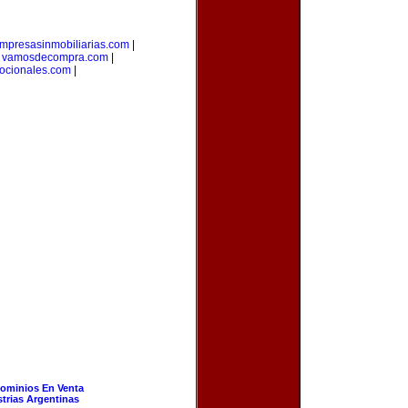
mpresasinmobiliarias.com
|
|
vamosdecompra.com
|
ocionales.com
|
ominios En Venta
strias Argentinas