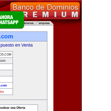
.com
 puesto en Venta
OS.COM
.com
.com
tas
ealizar una Oferta