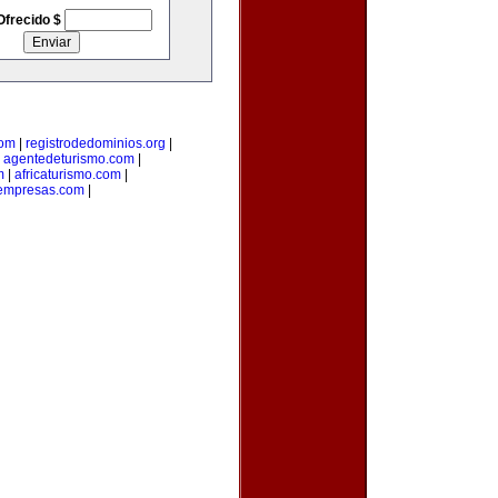
Ofrecido $
com
|
registrodedominios.org
|
|
agentedeturismo.com
|
m
|
africaturismo.com
|
nempresas.com
|