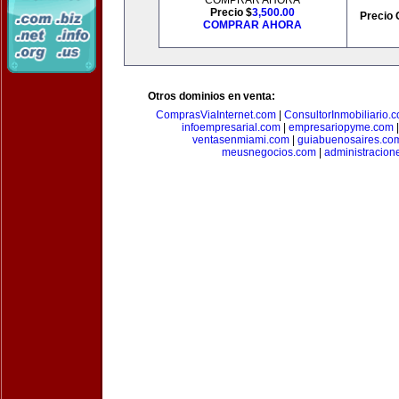
COMPRAR AHORA
Precio $
3,500.00
Precio 
COMPRAR AHORA
Otros dominios en venta:
ComprasViaInternet.com
|
ConsultorInmobiliario.
infoempresarial.com
|
empresariopyme.com
ventasenmiami.com
|
guiabuenosaires.co
meusnegocios.com
|
administracio