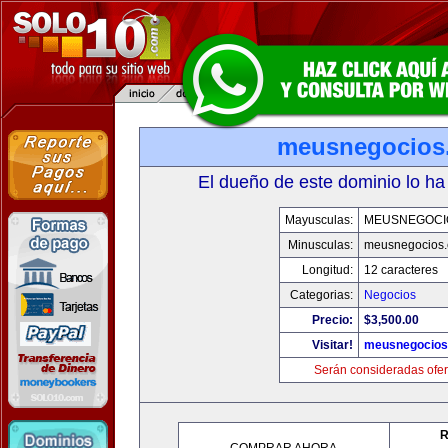
meusnegocios
El dueño de este dominio lo ha
Mayusculas:
MEUSNEGOCI
Minusculas:
meusnegocios
Longitud:
12 caracteres
Categorias:
Negocios
Precio:
$3,500.00
Visitar!
meusnegocios
Serán consideradas ofer
R