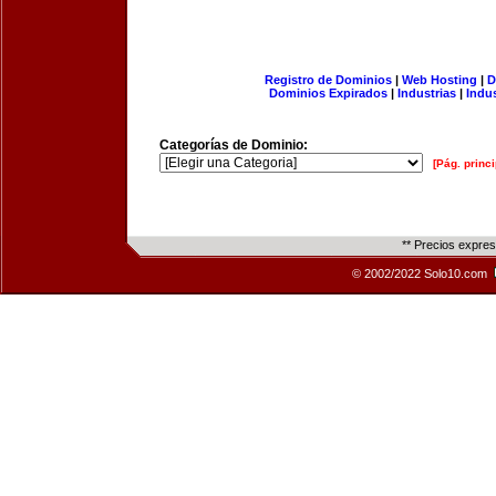
Registro de Dominios
|
Web Hosting
|
D
Dominios Expirados
|
Industrias
|
Indu
Categorías de Dominio:
[Pág. princi
** Precios expre
© 2002/2022 Solo10.com