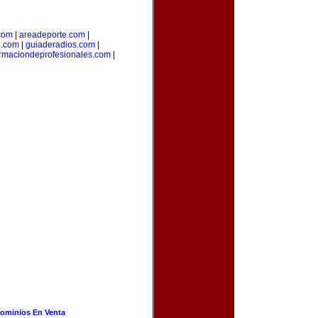
com
|
areadeporte.com
|
l.com
|
guiaderadios.com
|
rmaciondeprofesionales.com
|
ominios En Venta