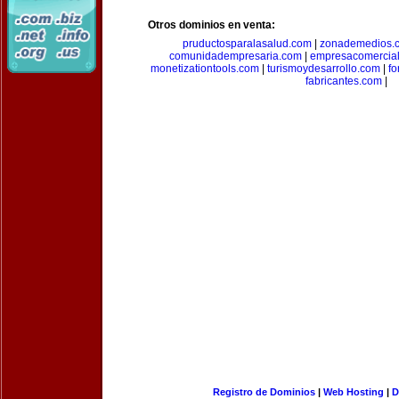
Otros dominios en venta:
pruductosparalasalud.com
|
zonademedios.
comunidadempresaria.com
|
empresacomercia
monetizationtools.com
|
turismoydesarrollo.com
|
fo
fabricantes.com
|
Registro de Dominios
|
Web Hosting
|
D