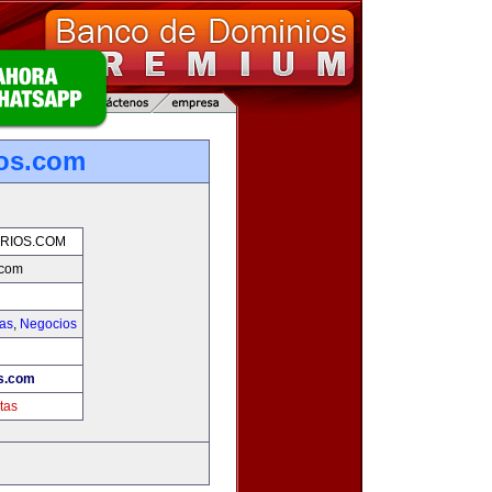
ios.com
RIOS.COM
.com
ias
,
Negocios
s.com
tas