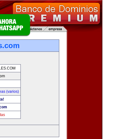
es.com
LES.COM
com
as (varios)
ta!
.com
tas