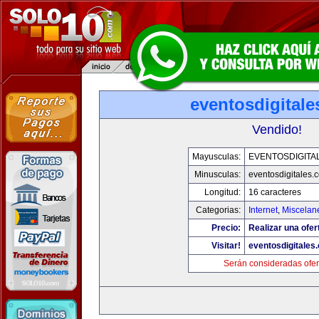
eventosdigital
Vendido!
Mayusculas:
EVENTOSDIGITA
Minusculas:
eventosdigitales.
Longitud:
16 caracteres
Categorias:
Internet
,
Miscelane
Precio:
Realizar una ofer
Visitar!
eventosdigitales
Serán consideradas ofer