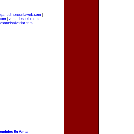
|
ganedineroenlaweb.com
|
.com
|
ventadesuelo.com
|
zonaelsalvador.com
|
ominios En Venta