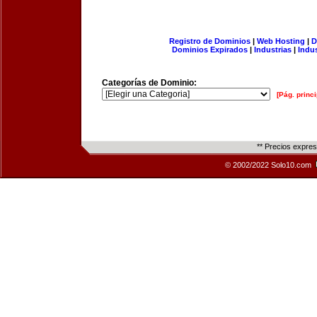
Registro de Dominios
|
Web Hosting
|
D
Dominios Expirados
|
Industrias
|
Indu
Categorías de Dominio:
[Pág. princi
** Precios expre
© 2002/2022 Solo10.com