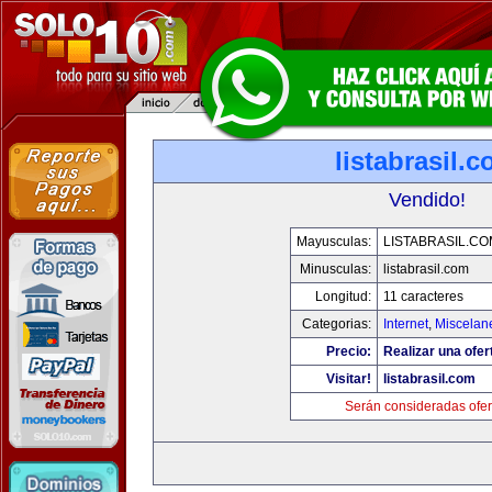
listabrasil.
Vendido!
Mayusculas:
LISTABRASIL.CO
Minusculas:
listabrasil.com
Longitud:
11 caracteres
Categorias:
Internet
,
Miscelane
Precio:
Realizar una ofer
Visitar!
listabrasil.com
Serán consideradas ofer