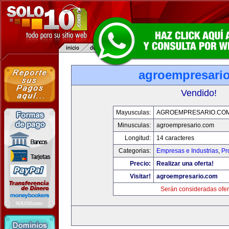
agroempresari
Vendido!
Mayusculas:
AGROEMPRESARIO.CO
Minusculas:
agroempresario.com
Longitud:
14 caracteres
Categorias:
Empresas e Industrias
,
Pr
Precio:
Realizar una oferta!
Visitar!
agroempresario.com
Serán consideradas ofer