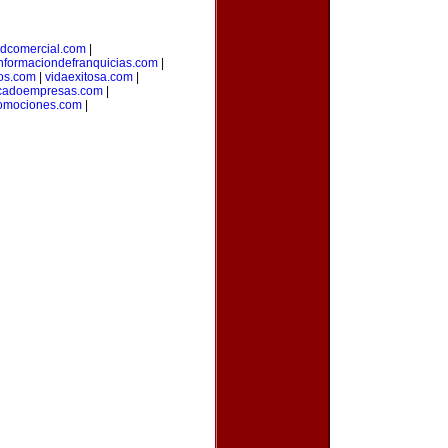
adcomercial.com
|
nformaciondefranquicias.com
|
nos.com
|
vidaexitosa.com
|
cadoempresas.com
|
romociones.com
|