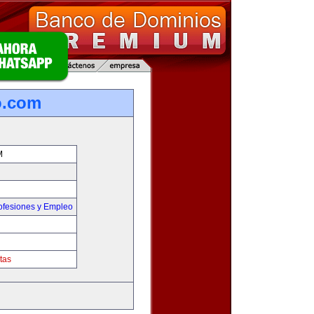
o.com
M
ofesiones y Empleo
tas