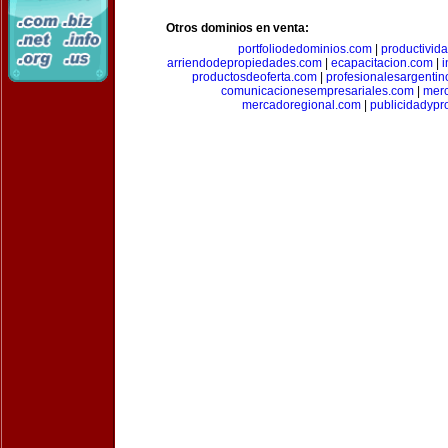
Otros dominios en venta:
portfoliodedominios.com
|
productivid
arriendodepropiedades.com
|
ecapacitacion.com
|
i
productosdeoferta.com
|
profesionalesargenti
comunicacionesempresariales.com
|
mer
mercadoregional.com
|
publicidadyp