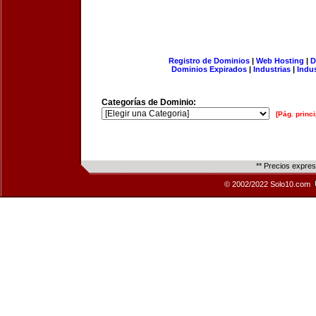
Registro de Dominios
|
Web Hosting
|
D
Dominios Expirados
|
Industrias
|
Indu
Categorías de Dominio:
[Pág. princi
** Precios expre
© 2002/2022 Solo10.com