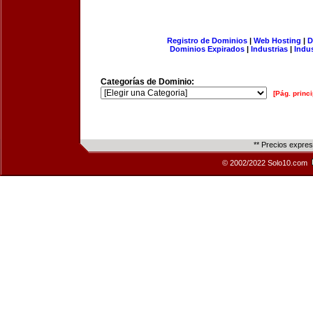
Registro de Dominios
|
Web Hosting
|
D
Dominios Expirados
|
Industrias
|
Indu
Categorías de Dominio:
[Pág. princi
** Precios expre
© 2002/2022 Solo10.com