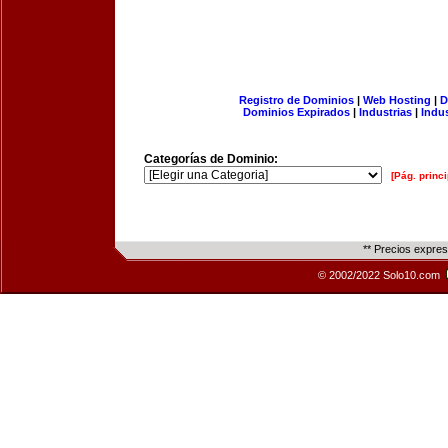
Registro de Dominios
|
Web Hosting
|
D
Dominios Expirados
|
Industrias
|
Indu
Categorías de Dominio:
[Pág. princi
** Precios expre
© 2002/2022 Solo10.com