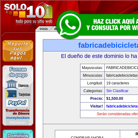
fabricadebicicle
El dueño de este dominio lo ha
Mayusculas:
FABRICADEBICIC
Minusculas:
fabricadebicicleta
Longitud:
19 caracteres
Categorias:
Sin Clasificar
Precio:
$1,500.00
Visitar!
fabricadebiciclet
Serán consideradas ofer
R