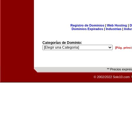
Registro de Dominios
|
Web Hosting
|
D
Dominios Expirados
|
Industrias
|
Indu
Categorías de Dominio:
[Pág. princi
** Precios expre
© 2002/2022 Solo10.com