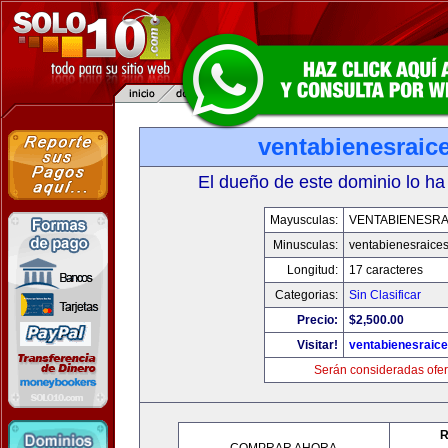
ventabienesraic
El dueño de este dominio lo ha
Mayusculas:
VENTABIENESRA
Minusculas:
ventabienesraice
Longitud:
17 caracteres
Categorias:
Sin Clasificar
Precio:
$2,500.00
Visitar!
ventabienesraic
Serán consideradas ofer
R