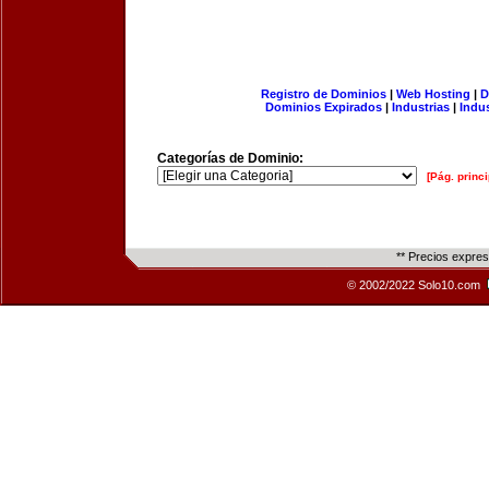
Registro de Dominios
|
Web Hosting
|
D
Dominios Expirados
|
Industrias
|
Indu
Categorías de Dominio:
[Pág. princi
** Precios expre
© 2002/2022 Solo10.com