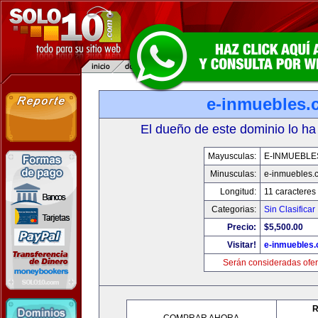
e-inmuebles.
El dueño de este dominio lo ha
Mayusculas:
E-INMUEBLE
Minusculas:
e-inmuebles.
Longitud:
11 caracteres
Categorias:
Sin Clasificar
Precio:
$5,500.00
Visitar!
e-inmuebles
Serán consideradas ofer
R