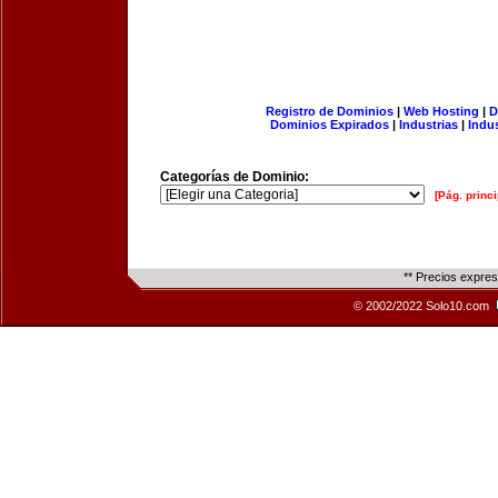
Registro de Dominios
|
Web Hosting
|
D
Dominios Expirados
|
Industrias
|
Indu
Categorías de Dominio:
[Pág. princi
** Precios expre
© 2002/2022 Solo10.com