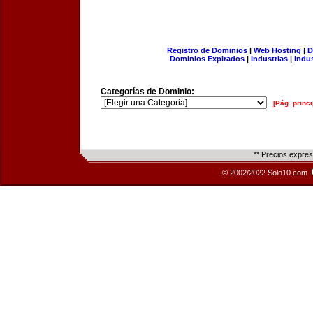
Registro de Dominios
|
Web Hosting
|
D
Dominios Expirados
|
Industrias
|
Indu
Categorías de Dominio:
[Pág. princi
** Precios expre
© 2002/2022 Solo10.com