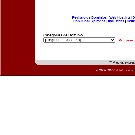
Registro de Dominios
|
Web Hosting
|
D
Dominios Expirados
|
Industrias
|
Indu
Categorías de Dominio:
[Pág. princi
** Precios expre
© 2002/2022 Solo10.com