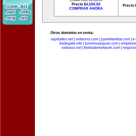
COMPRAR AHORA
Precio $
4,500.00
Precio 
COMPRAR AHORA
Otros dominios en venta:
rapidsites.net
|
networxs.com
|
pymefamiliar.com
|
e
tradegate.info
|
turismosanjuan.com
|
empleos
exitosos.net
|
thetradernetwork.com
|
negocio