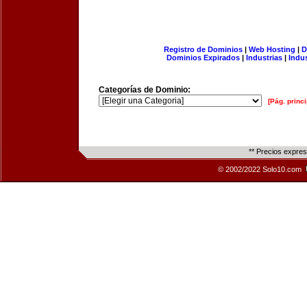
Registro de Dominios
|
Web Hosting
|
D
Dominios Expirados
|
Industrias
|
Indu
Categorías de Dominio:
[Pág. princi
** Precios expre
© 2002/2022 Solo10.com