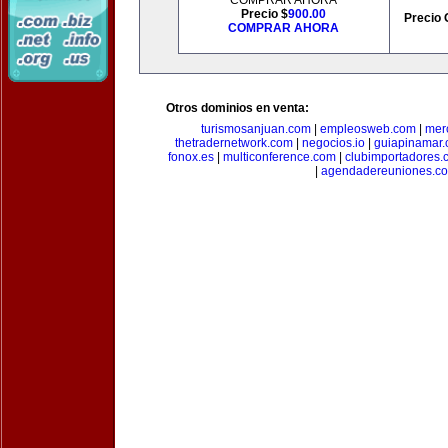
COMPRAR AHORA
Precio $
900.00
Precio 
COMPRAR AHORA
Otros dominios en venta:
turismosanjuan.com
|
empleosweb.com
|
mer
thetradernetwork.com
|
negocios.io
|
guiapinamar
fonox.es
|
multiconference.com
|
clubimportadores.
|
agendadereuniones.c