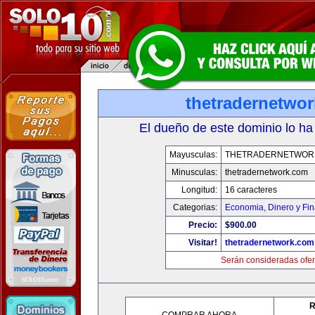
thetradernetwo
El dueño de este dominio lo ha
Mayusculas:
THETRADERNETWOR
Minusculas:
thetradernetwork.com
Longitud:
16 caracteres
Categorias:
Economia, Dinero y Fi
Precio:
$900.00
Visitar!
thetradernetwork.com
Serán consideradas ofer
R