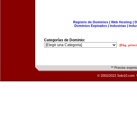
Registro de Dominios
|
Web Hosting
|
D
Dominios Expirados
|
Industrias
|
Indu
Categorías de Dominio:
[Pág. princi
** Precios expre
© 2002/2022 Solo10.com