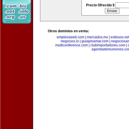
Precio Ofrecido $
Otros dominios en venta:
empleosweb.com
|
mercados.mx
|
exitosos.ne
negocios.io
|
guiapinamar.com
|
negociosa
multiconference.com
|
clubimportadores.com
|
agendadereuniones.co