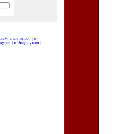
cesFinancieros.com
|
e-
ay.com
|
e-Uruguay.com
|