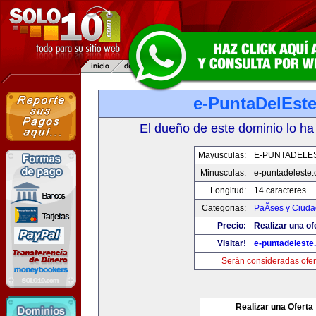
e-PuntaDelEst
El dueño de este dominio lo ha
Mayusculas:
E-PUNTADELE
Minusculas:
e-puntadeleste
Longitud:
14 caracteres
Categorias:
PaÃ­ses y Ciud
Precio:
Realizar una of
Visitar!
e-puntadeleste
Serán consideradas ofer
Realizar una Oferta