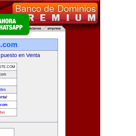
e.com
 puesto en Venta
STE.COM
.com
ades
erta!
.com
tas