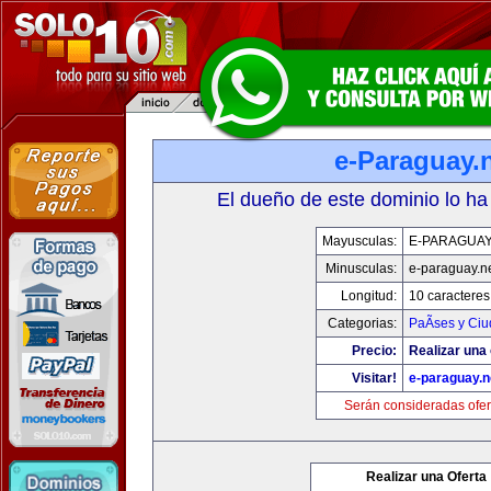
e-Paraguay.
El dueño de este dominio lo ha
Mayusculas:
E-PARAGUAY
Minusculas:
e-paraguay.n
Longitud:
10 caracteres
Categorias:
PaÃ­ses y Ci
Precio:
Realizar una 
Visitar!
e-paraguay.n
Serán consideradas ofer
Realizar una Oferta