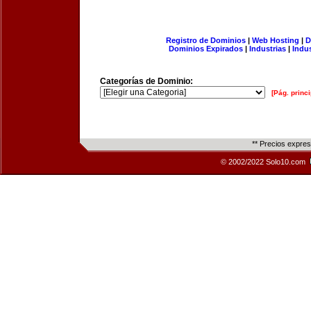
Registro de Dominios
|
Web Hosting
|
D
Dominios Expirados
|
Industrias
|
Indu
Categorías de Dominio:
[Pág. princi
** Precios expre
© 2002/2022 Solo10.com