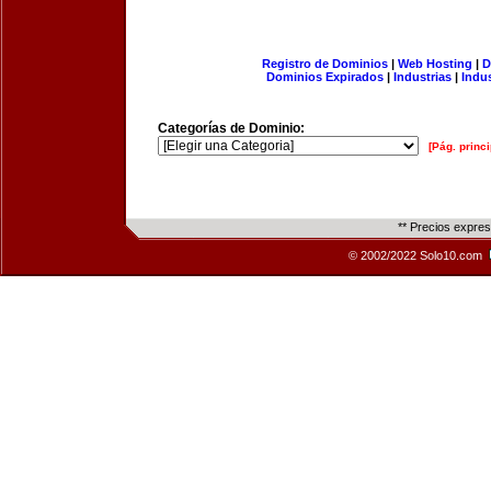
Registro de Dominios
|
Web Hosting
|
D
Dominios Expirados
|
Industrias
|
Indu
Categorías de Dominio:
[Pág. princi
** Precios expre
© 2002/2022 Solo10.com